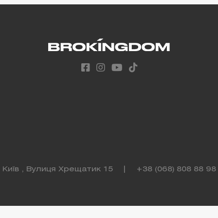
Київ , Вулиця Хрещатик 15
|
+38 (068) 808 88 98