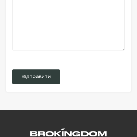
Please
leave
this
field
empty.
Alternative: