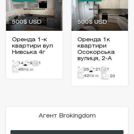
500$ USD
500$ USD
Оренда 1-к
Оренда 1к
квартири вул
квартири
Нивська 4г
Осокорська
вулиця, 2-А
14
9
1
45
Кв.м.
26
21
1
42
Кв.м.
20
Агент Brokingdom