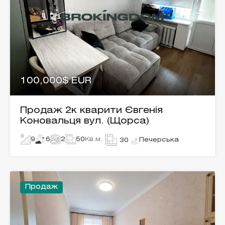
100,000$ EUR
Продаж 2к кварити Євгенія
Коновальця вул. (Щорса)
9
6
2
50
Кв.м.
Печерська
30
Продаж