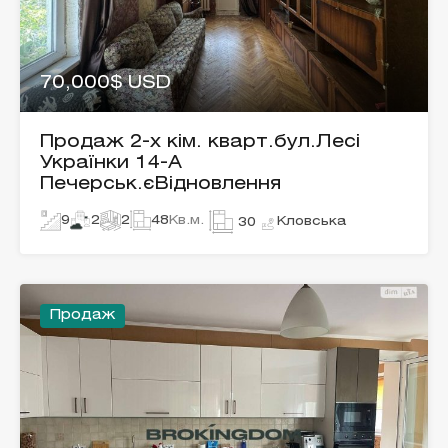
70,000$ USD
Продаж 2-х кім. кварт.бул.Лесі
Українки 14-А
Печерськ.єВідновлення
9
2
2
48
Кв.м.
Кловська
30
Продаж