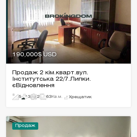
190,000$ USD
Продаж 2 кім.кварт.вул.
Інститутська 22/7.Липки.
єВідновлення
5
3
2
63
Кв.м.
Хрещатик
Продаж