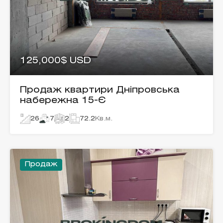
125,000$ USD
Продаж квартири Дніпровська
набережна 15-Є
26
7
2
72.2
Кв.м.
Продаж