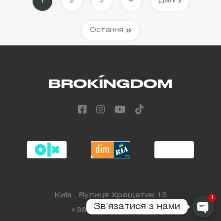
1
2
3
4
Далі
Остання
Київ , Вулиця Хрещатик 15
1
Звʼязатися з нами
+38 (068) 808 88 98