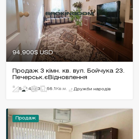
94,900$ USD
Продаж 3 кімн. кв. вул. Бойчука 23.
Печерськ.єВідновлення
5
4
3
56.1
Кв.м.
Дружби народів
Продаж