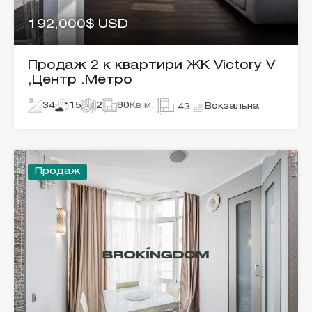
192,000$ USD
Продаж 2 к квартири ЖК Victory V
,Центр .Метро
34
15
2
80
Кв.м.
Вокзальна
43
Продаж