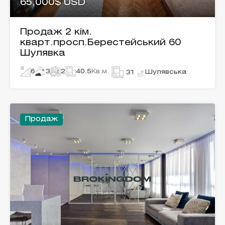
65,000$ USD
Продаж 2 кім.
кварт.просп.Берестейський 60
Шулявка
6
3
2
40.5
Кв.м.
Шулявська
31
Продаж