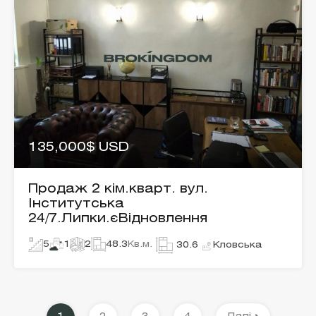
135,000$ USD
Продаж 2 кім.кварт. вул.
Інститутська
24/7.Липки.єВідновлення
5
1
2
48.3
Кв.м.
Кловська
30.6