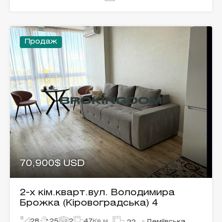
Продаж
70,900$ USD
2-х кім.кварт.вул. Володимира
Брожка (Кіровоградська) 4
28
25
2
47
Кв.м.
Деміївська