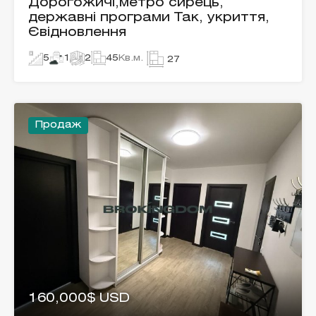
Дорогожичі,метро сирець,
державні програми Так, укриття,
Євідновлення
5
1
2
45
Кв.м.
27
Продаж
160,000$ USD