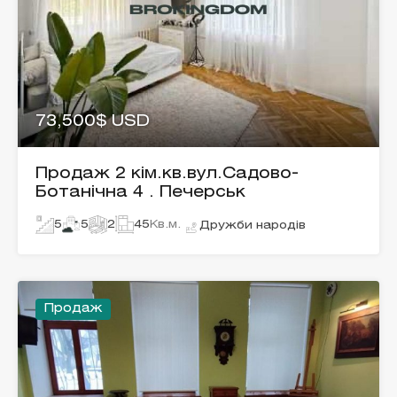
73,500$ USD
Продаж 2 кім.кв.вул.Садово-
Ботанічна 4 . Печерськ
5
5
2
45
Кв.м.
Дружби народів
Продаж