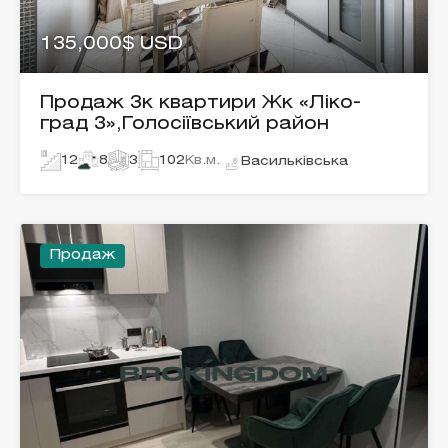
135,000$ USD
Продаж 3к квартири Жк «Ліко-
град 3»,Голосіївський район
12
8
3
102
Кв.м.
Васильківська
Продаж