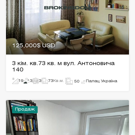
125,000$ USD
3 кім. кв.73 кв. м вул. Антоновича
140
19
3
3
73
Кв.м.
Палац Україна
50
Продаж