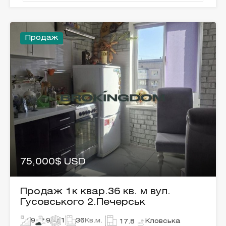
Продаж
75,000$ USD
Продаж 1к квар.36 кв. м вул.
Гусовського 2.Печерськ
9
9
1
36
Кв.м.
Кловська
17.8