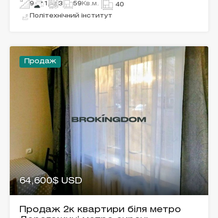
9
1
3
59
Кв.м.
40
Політехнічний інститут
Продаж
64,600$ USD
Продаж 2к квартири біля метро