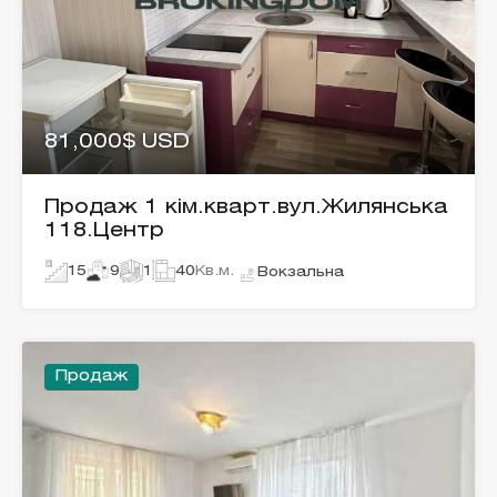
81,000$ USD
Продаж 1 кім.кварт.вул.Жилянська
118.Центр
15
9
1
40
Кв.м.
Вокзальна
Продаж