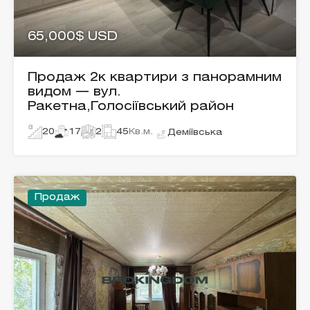
65,000$ USD
Продаж 2к квартири з панорамним
видом — вул.
Ракетна,Голосіївський район
20
17
2
45
Кв.м.
Деміївська
Продаж