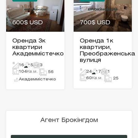
600$ USD
700$ USD
Оренда 3к
Оренда 1к
квартири
квартири,
Академмістечко
Преображенська
вулиця
16
5
3
104
Кв.м.
24
7
1
56
60
Кв.м.
25
Академмістечко
Агент Брокінгдом