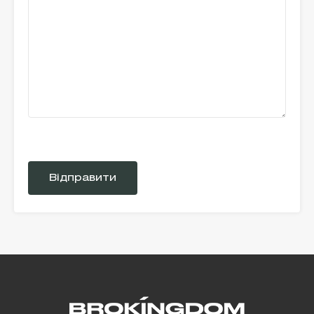
Please
leave
this
field
empty.
Alternative: