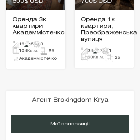
600$ USD
700$ USD
Оренда 3к
Оренда 1к
квартири
квартири,
Академмістечко
Преображенська
вулиця
16
5
3
104
Кв.м.
24
7
1
56
60
Кв.м.
25
Академмістечко
Агент Brokingdom Krya
Мої пропозиціі