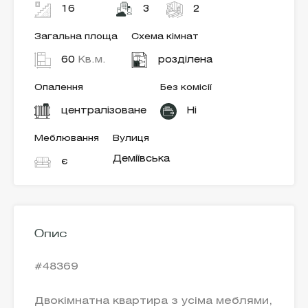
16
3
2
Загальна площа
Схема кімнат
60
Кв.м.
розділена
Опалення
Без комісії
централізоване
Ні
Меблювання
Вулиця
Деміївська
є
Опис
#48369
Двокімнатна квартира з усіма меблями,