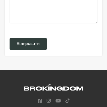
Please
leave
this
field
empty.
Alternative: