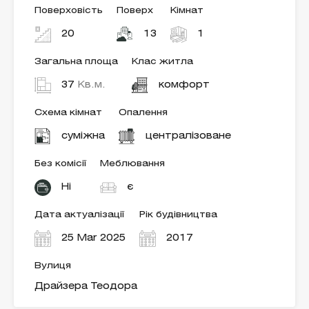
Поверховість
Поверх
Кімнат
20
13
1
Загальна площа
Клас житла
37
Кв.м.
комфорт
Схема кімнат
Опалення
суміжна
централізоване
Без комісії
Меблювання
Ні
є
Дата актуалізації
Рік будівництва
25 Mar 2025
2017
Вулиця
Драйзера Теодора