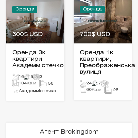
Оренда
Оренда
600$ USD
700$ USD
Оренда 3к
Оренда 1к
квартири
квартири,
Академмістечко
Преображенська
вулиця
16
5
3
104
Кв.м.
24
7
1
56
60
Кв.м.
25
Академмістечко
Агент Brokingdom