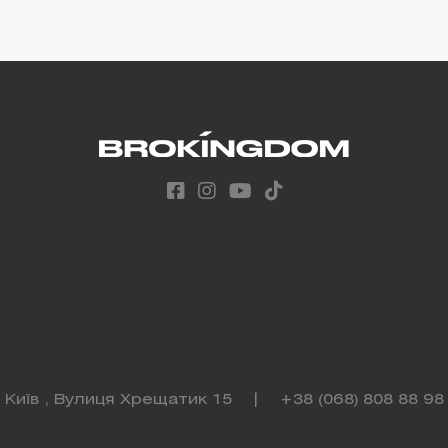
Київ , Вулиця Хрещатик 15
|
+38 (068) 808 88 98