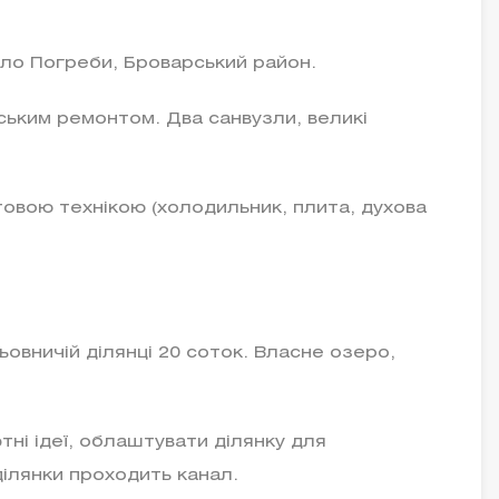
ло Погреби, Броварський район.
ським ремонтом. Два санвузли, великі
овою технікою (холодильник, плита, духова
ьовничій ділянці 20 соток. Власне озеро,
тні ідеї, облаштувати ділянку для
ділянки проходить канал.