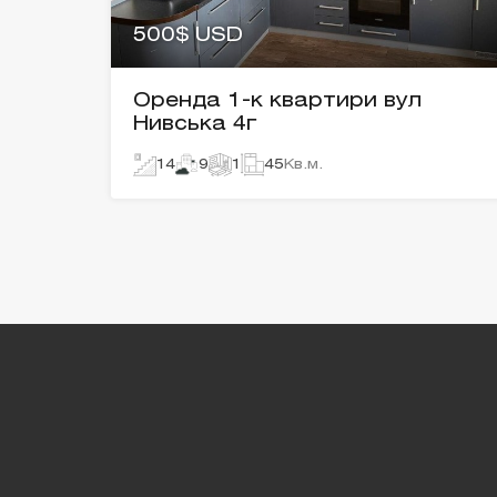
500$ USD
Оренда 1-к квартири вул
Нивська 4г
14
9
1
45
Кв.м.