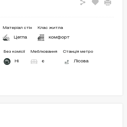
Матеріал стін
Клас житла
Цегла
комфорт
Без комісії
Меблювання
Станція метро
Ні
є
Лісова