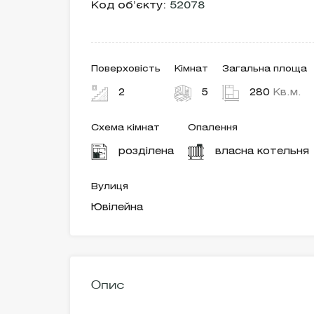
Код об’єкту:
52078
Поверховість
Кімнат
Загальна площа
2
5
280
Кв.м.
Схема кімнат
Опалення
розділена
власна котельня
Вулиця
Ювілейна
Опис