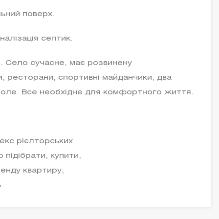
льний поверх.
налізація септик.
. Село сучасне, має розвинену
, ресторани, спортивні майданчики, два
поле. Все необхідне для комфортного життя.
екс рієлторських
 підібрати, купити,
ренду квартиру,
ь