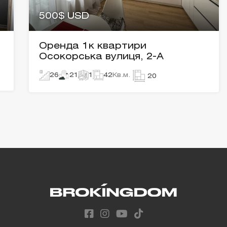
500$ USD
Оренда 1к квартири
Осокорська вулиця, 2-А
26
21
1
42
Кв.м.
20