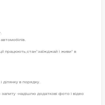
.
 автомобілів.
ації працюють,стан”заїжджай і живи” в
 ділянку в порядку.
 запиту -надішлю додаткові фото і відео