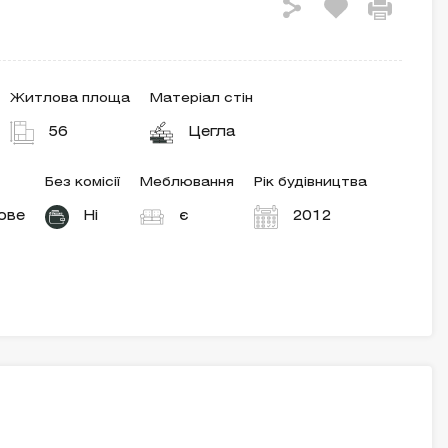
Житлова площа
Матеріал стін
56
Цегла
Без комісії
Меблювання
Рік будівництва
зове
Ні
є
2012