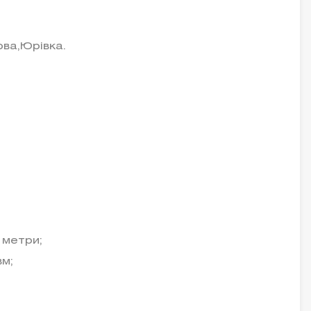
ова,Юрівка.
 метри;
вм;