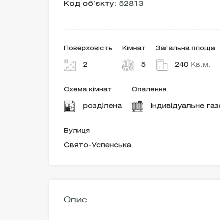
Код об’єкту:
52813
Поверховість
Кімнат
Загальна площа
2
5
240
Кв.м.
Схема кімнат
Опалення
розділена
індивідуальне га
Вулиця
Свято-Успенська
Опис