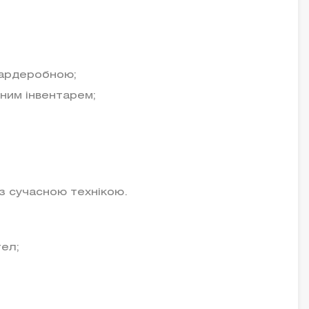
,гардеробною;
ним інвентарем;
з сучасною технікою.
ел;