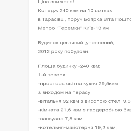
Ціна знижена!
Котедж 240 квм на 10 сотках
в Тарасівці, поруч Боярка,Віта Пошт
Метро “Теремки” Київ-13 км
Будинок цегляний ,утеплений,
2012 року побудови.
Площа будинку -240 квм;
1-й поверх:
-простора світла кухня 29,5квм
з виходом на терасу;
-вітальня 32 квм з висотою стелі 3,5
-кімната 21,6 квм з гардеробною 6к
-санвузол 7,8 квм;
-котельня-майстерня 19,2 квм;