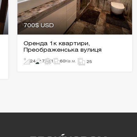
700$ USD
Оренда 1к квартири,
Преображенська вулиця
24
7
1
60
Кв.м.
25