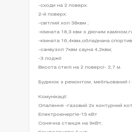
-сходи на 2 поверх.
2-й поверх:
-світлий хол 38квм ;
-кімната 18,3 квм з діючим каміном
-кімната 16,4квм,обладнана спортив
-санвузол 7квм сауна 4,2квм;
-3 лоджії
Висота стелі на 2 поверсі- 2,7 м.
Будинок з ремонтом, мебльований і 
Комунікації:
Опалення -газовий 2х контурний кот
Електроенергія-15 кВт
Сонячна станція на 9кВт;