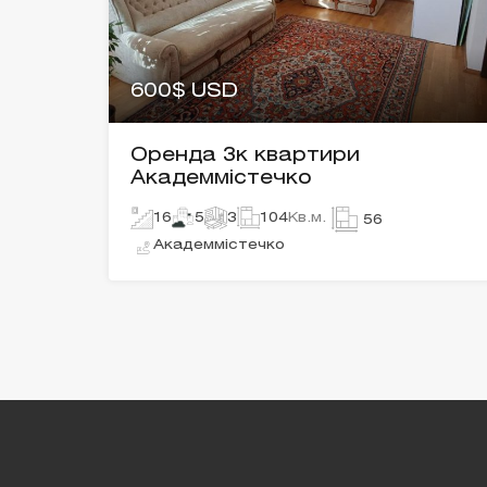
600$ USD
Оренда 3к квартири
Академмістечко
16
5
3
104
Кв.м.
56
Академмістечко