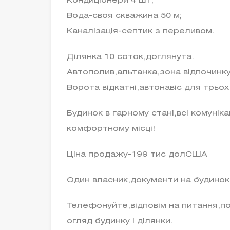
Кондиціонери 4 шт;
Вода-своя скважина 50 м;
Каналізація-септик з переливом.
Ділянка 10 соток,доглянута.
Автополив,альтанка,зона відпочинку
Ворота відкатні,автонавіс для трьох
Будинок в гарному стані,всі комунік
комфортному місці!
Ціна продажу-199 тис долСША
Один власник,документи на будинок і
Телефонуйте,відповім на питання,по
огляд будинку і ділянки.