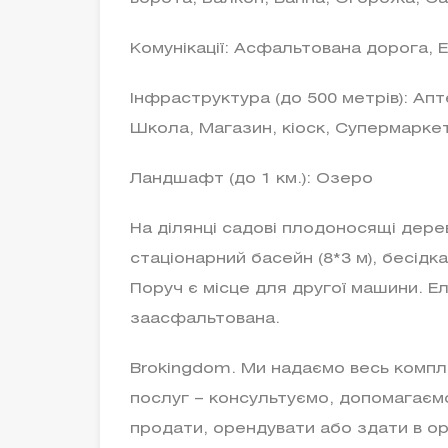
Комунікації: Асфальтована дорога, Е
Інфраструктура (до 500 метрів): Апт
Школа, Магазин, кіоск, Супермарке
Ландшафт (до 1 км.): Озеро
На ділянці садові плодоносящі дерев
стаціонарний басейн (8*3 м), бесідка
Поруч є місце для другої машини. Е
заасфальтована.
Brokingdom. Ми надаємо весь компл
послуг – консультуємо, допомагаємо
продати, орендувати або здати в о