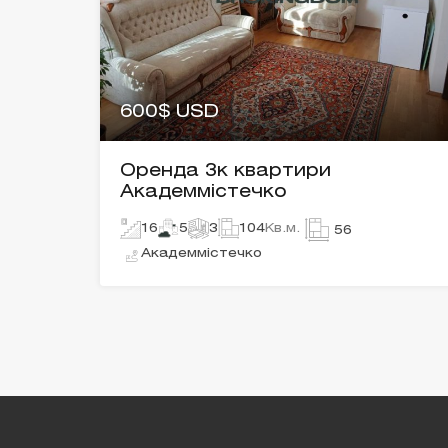
600$ USD
Оренда 3к квартири
Академмістечко
16
5
3
104
Кв.м.
56
Академмістечко