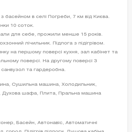
 басейном в селі Погреби, 7 км від Києва.
нки 10 соток.
вали для себе, прожили менше 15 років.
хзонний лічильник. Підлога з підігрівом.
нку на першому поверсі кухня, зал кабінет та
льному поверсі. На другому поверсі 3
й санвузол та гардеробна.
шина, Сушильна машина, Холодильник,
ч, Духова шафа, Плита, Пральна машина
онер, Басейн, Автонавіс, Автоматичні
, город, Підігрів підлоги, Душова кабіна