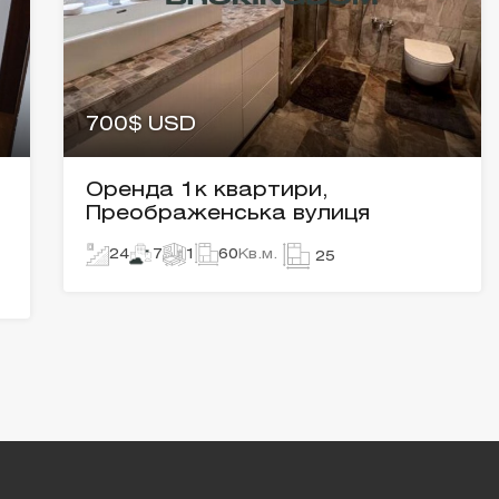
700$ USD
Оренда 1к квартири,
Преображенська вулиця
24
7
1
60
Кв.м.
25