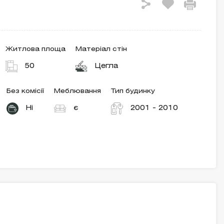
Житлова площа
Матеріал стін
50
Цегла
Без комісії
Меблювання
Тип будинку
Ні
є
2001 - 2010