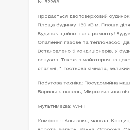
№ 52263
Продається двоповерховий будинок з
Площа будинку 180 кВ м. Площа діля
Будинок щойно після ремонту! Буду
Опалення газове та теплонасос. Дво
Встановлено 5 кондиціонерів. У буди
санузел. Також є майстерня на цоко
спальні, 1 гостьова кімната, велики
Побутова техніка: Посудомийна ма
Варильна панель, Мікрохвильова пі
Мультимедіа: Wi-Fi
Комфорт: Альтанка, мангал, Кондиці
ворота, Балкон, Ванна, Огорожа, Сад