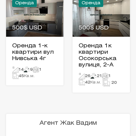
Оренда
Оренда
500$ USD
500$ USD
Оренда 1-к
Оренда 1к
квартири вул
квартири
Нивська 4г
Осокорська
вулиця, 2-А
14
9
1
45
Кв.м.
26
21
1
42
Кв.м.
20
Агент Жак Вадим