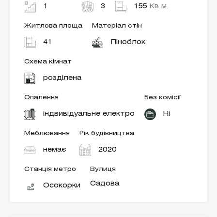
1
3
155
Кв.м.
Житлова площа
Матеріал стін
41
Піноблок
Схема кімнат
розділена
Опалення
Без комісії
індвивідуальне електро
Ні
Меблювання
Рік будівництва
немає
2020
Станція метро
Вулиця
Садова
Осокорки