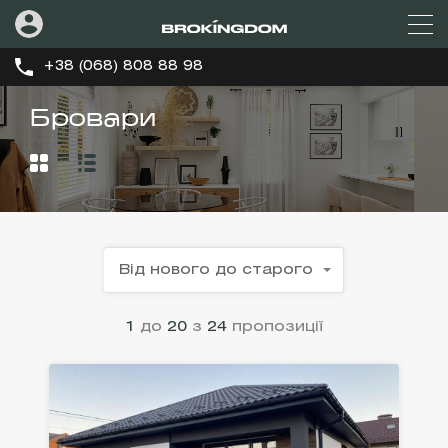
+38 (068) 808 88 98
Бровари
Від нового до старого
1
до
20
з
24
пропозиції