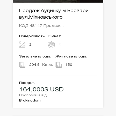
Продаж будинку м.Бровари
вул.Міхновського
КОД 48147 Продаж…
Поверховість
Кімнат
2
4
Загальна площа
Житлова площа
Кв.м.
294.5
150
Продаж
164,000$ USD
Пропозиція від
Brokingdom