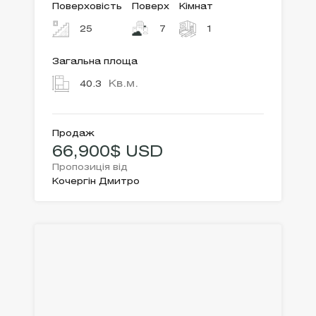
Поверховість
Поверх
Кімнат
25
7
1
Загальна площа
Кв.м.
40.3
Продаж
66,900$ USD
Пропозиція від
Кочергін Дмитро