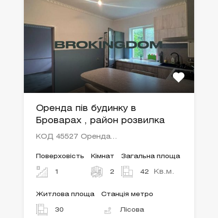
Оренда пів будинку в
Броварах , район розвилка
КОД 45527 Оренда…
Поверховість
Кімнат
Загальна площа
Кв.м.
1
2
42
Житлова площа
Станція метро
30
Лісова