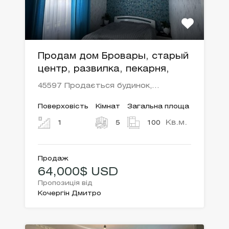
Продам дом Бровары, старый
центр, развилка, пекарня,
45597 Продається будинок,…
Поверховість
Кімнат
Загальна площа
Кв.м.
1
5
100
Продаж
64,000$ USD
Пропозиція від
Кочергін Дмитро