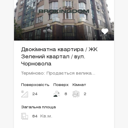
Двокімнатна квартира / ЖК
Зелений квартал / вул.
Чорновола
Терміново: Продається велика…
Поверховість
Поверх
Кімнат
24
8
2
Загальна площа
Кв.м.
84