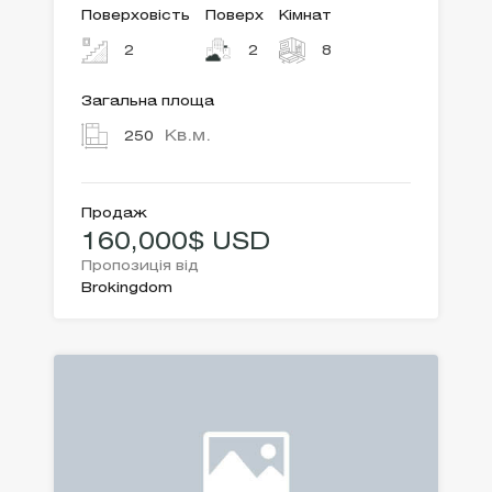
Поверховість
Поверх
Кімнат
2
2
8
Загальна площа
Кв.м.
250
Продаж
160,000$ USD
Пропозиція від
Brokingdom