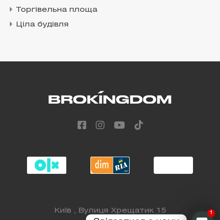
Торгівельна площа
Ціла будівля
Київ , Вулиця Хрещатик 15
1