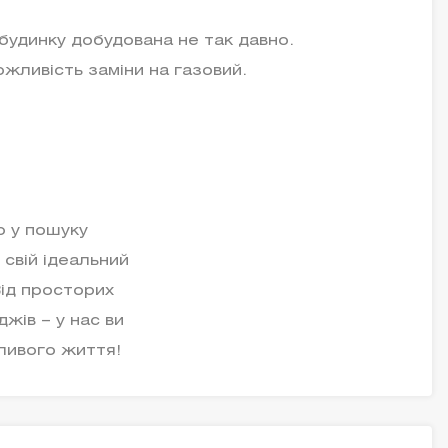
будинку добудована не так давно.
ожливість заміни на газовий.
р у пошуку
 свій ідеальний
Від просторих
жів – у нас ви
ливого життя!