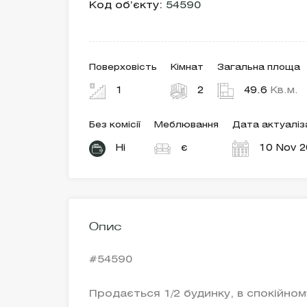
Код об’єкту:
54590
Поверховість
Кімнат
Загальна площа
1
2
49.6
Кв.м.
Без комісії
Меблювання
Дата актуаліза
Ні
є
10 Nov 2
Опис
#54590
Продається 1/2 будинку, в спокійному