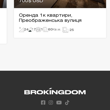
700$ USD
Оренда 1к квартири,
Преображенська вулиця
24
7
1
60
Кв.м.
25