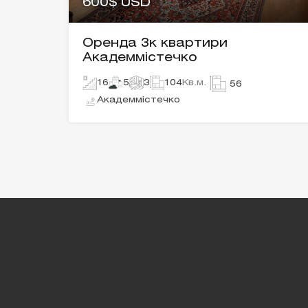
600$ USD
Оренда 3к квартири
Академмістечко
16
5
3
104
Кв.м.
56
Академмістечко