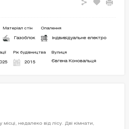
Матеріал стін
Опалення
Газоблок
індвивідуальне електро
ції
Рік будівництва
Вулиця
Євгена Коновальця
025
2015
 місці, недалеко від лісу. Дві кімнати,