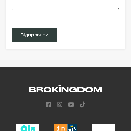
Please
leave
this
field
empty.
Alternative: