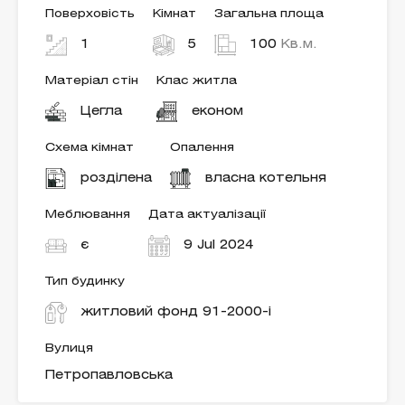
Поверховість
Кімнат
Загальна площа
1
5
100
Кв.м.
Матеріал стін
Клас житла
Цегла
економ
Схема кімнат
Опалення
розділена
власна котельня
Меблювання
Дата актуалізації
є
9 Jul 2024
Тип будинку
житловий фонд 91-2000-і
Вулиця
Петропавловська