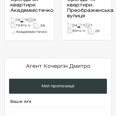
квартири
квартири,
Академмістечко
Преображенська
вулиця
16
5
3
104
Кв.м.
24
7
1
56
60
Кв.м.
25
Академмістечко
Агент Кочергін Дмитро
Мої пропозиціі
Ваше ім'я