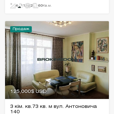
4
1
2
60
Кв.м.
Продаж
125,000$ USD
3 кім. кв.73 кв. м вул. Антоновича
140