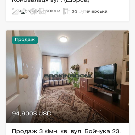
Коновальця вул. (Щорса)
9
6
2
50
Кв.м.
Печерська
30
Продаж
94,900$ USD
Продаж 3 кімн. кв. вул. Бойчука 23.