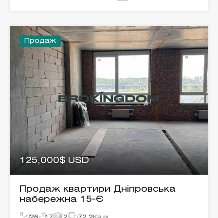
Продаж
125,000$ USD
Продаж квартири Дніпровська
набережна 15-Є
26
7
2
72.2
Кв.м.