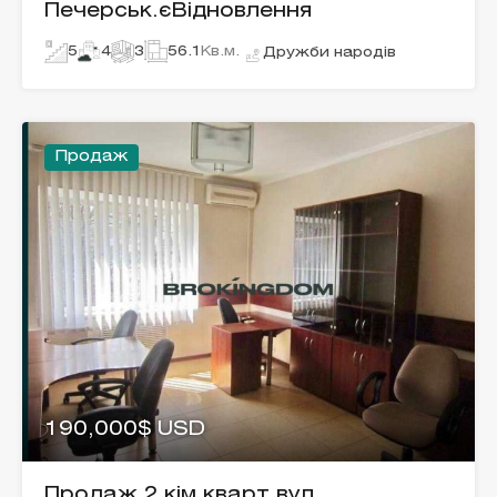
Печерськ.єВідновлення
5
4
3
56.1
Кв.м.
Дружби народів
Продаж
190,000$ USD
Продаж 2 кім.кварт.вул.