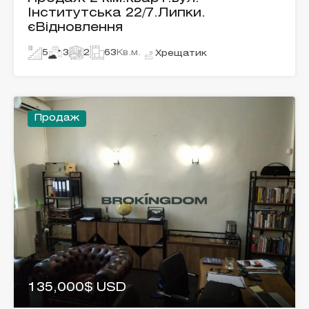
Інститутська 22/7.Липки.
єВідновлення
5
3
2
63
Кв.м.
Хрещатик
Продаж
135,000$ USD