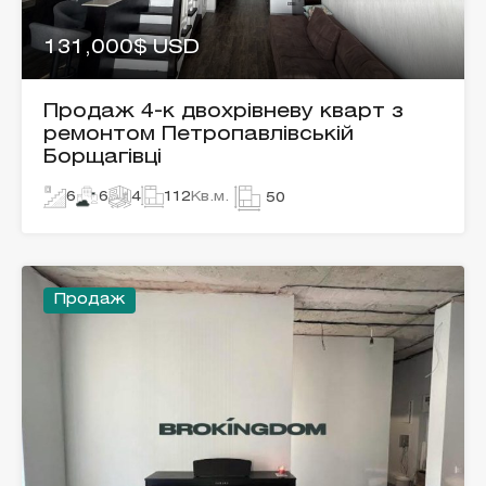
131,000$ USD
Продаж 4-к двохрівневу кварт з
ремонтом Петропавлівській
Борщагівці
6
6
4
112
Кв.м.
50
Продаж