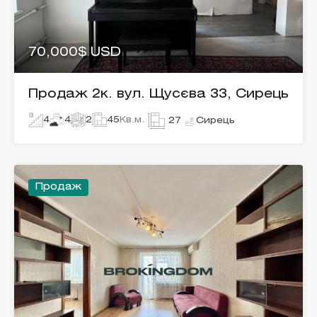
70,000$ USD
Продаж 2к. вул. Щусєва 33, Сирець
4
4
2
45
Кв.м.
Сирець
27
Продаж