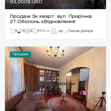
93,000$ USD
Продаж 3к кварт. вул. Прирічна
27.Оболонь.єВідновлення
9
8
3
61
Кв.м.
Героїв Дніпра
40
Продаж