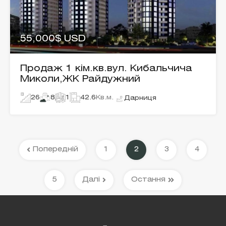
55,000$ USD
Продаж 1 кім.кв.вул. Кибальчича
Миколи,ЖК Райдужний
26
8
1
42.6
Кв.м.
Дарниця
Попередній
1
2
3
4
5
Далі
Остання