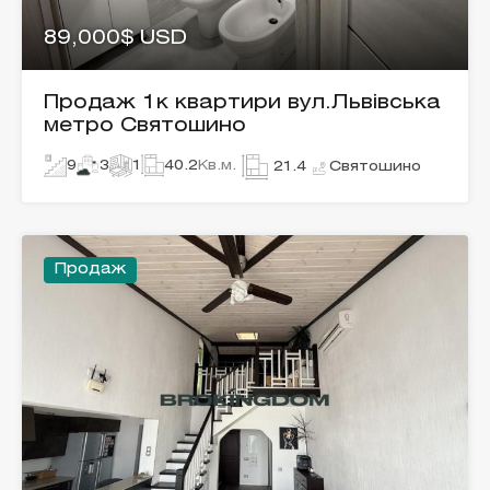
89,000$ USD
Продаж 1к квартири вул.Львівська
метро Святошино
9
3
1
40.2
Кв.м.
Святошино
21.4
Продаж