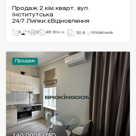
Продаж 2 кім.кварт. вул.
Інститутська
24/7.Липки.єВідновлення
5
1
2
48.3
Кв.м.
Кловська
30.6
Продаж
140,000$ USD