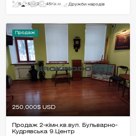
5
5
2
45
Кв.м.
Дружби народів
Продаж
250,000$ USD
Продаж 2-кімн.кв.вул. Бульварно-
Кудрявська 9.Центр