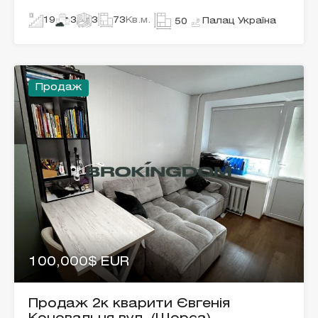
19
3
3
73
Кв.м.
Палац Україна
50
Продаж
100,000$ EUR
Продаж 2к кварити Євгенія