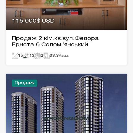
115,000$ USD
Продаж 2 кім.кв.вул.Федора
Ернста 6.Солом”янський
15
13
2
63.3
Кв.м.
Продаж