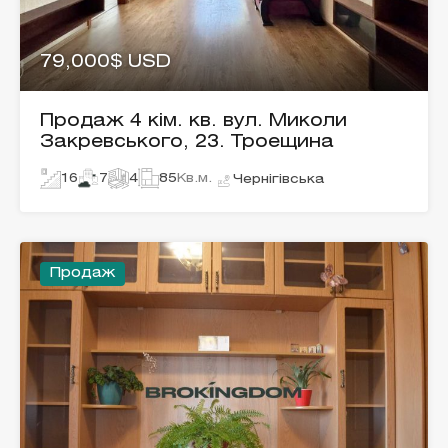
79,000$ USD
Продаж 4 кім. кв. вул. Миколи
Закревського, 23. Троещина
16
7
4
85
Кв.м.
Чернігівська
Продаж