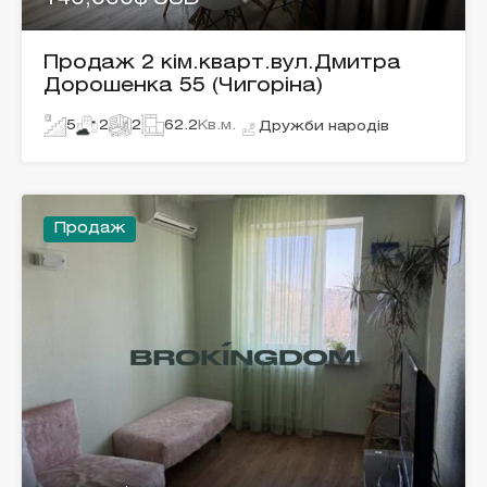
Продаж 2 кім.кварт.вул.Дмитра
Дорошенка 55 (Чигоріна)
5
2
2
62.2
Кв.м.
Дружби народів
Продаж