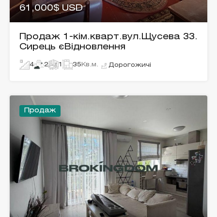
61,000$ USD
Продаж 1-кім.кварт.вул.Щусева 33.
Сирець єВідновлення
4
2
1
35
Кв.м.
Дорогожичі
Продаж