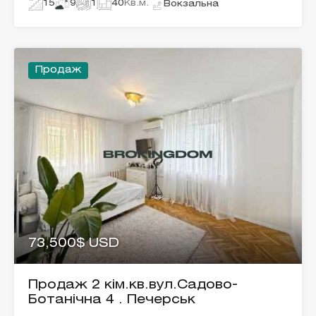
15
9
1
40
Кв.м.
Вокзальна
Продаж
73,500$ USD
Продаж 2 кім.кв.вул.Садово-
Ботанічна 4 . Печерськ