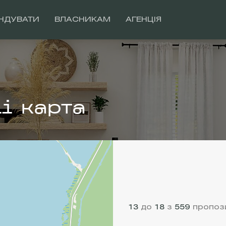
НДУВАТИ
ВЛАСНИКАМ
АГЕНЦІЯ
і карта
13
до
18
з
559
пропози