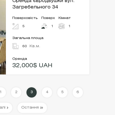
Оренда євродвушки вул.
Загребельного 34
Поверховість
Поверх
Кімнат
5
1
1
Загальна площа
Кв.м.
60
Оренда
32,000$ UAH
1
2
3
4
5
6
алі
Остання