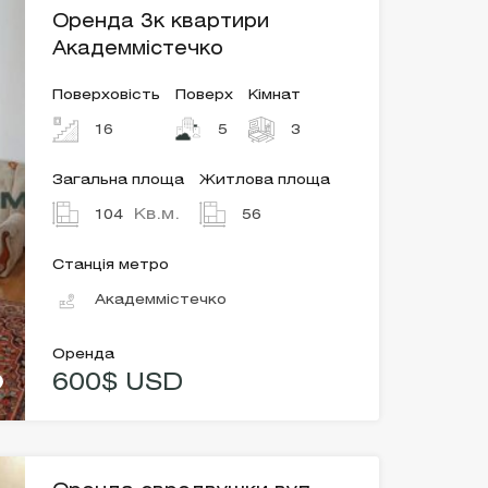
Оренда 3к квартири
Академмістечко
Поверховість
Поверх
Кімнат
16
5
3
Загальна площа
Житлова площа
Кв.м.
104
56
Станція метро
Академмістечко
Оренда
600$ USD