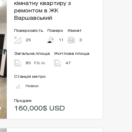
кімнатну квартиру з
ремонтом в ЖК
Варшавський
Поверховість
Поверх
Кімнат
25
11
3
Загальна площа
Житлова площа
Кв.м.
80
47
Станція метро
Нивки
Продаж
160,000$ USD