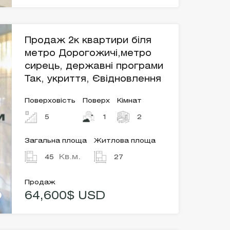
Продаж 2к квартири біля
метро Дорогожичі,метро
сирець, державні програми
Так, укриття, Євідновлення
Поверховість
Поверх
Кімнат
5
1
2
Загальна площа
Житлова площа
Кв.м.
45
27
Продаж
64,600$ USD