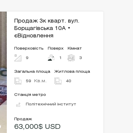
Продаж 3к кварт. вул.
Борщагівська 10А •
єВідновлення
Поверховість
Поверх
Кімнат
9
1
3
Загальна площа
Житлова площа
Кв.м.
59
40
Станція метро
Політехнічний інститут
Продаж
63,000$ USD