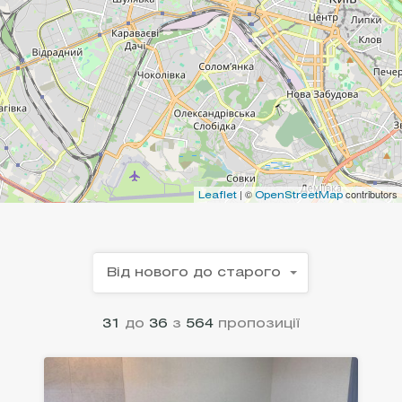
| ©
contributors
Leaflet
OpenStreetMap
Від нового до старого
31
до
36
з
564
пропозиції