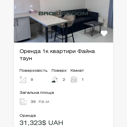
Оренда 1к квартири Файна
таун
Поверховість
Поверх
Кімнат
9
2
1
Загальна площа
Кв.м.
39
Оренда
31,323$ UAH