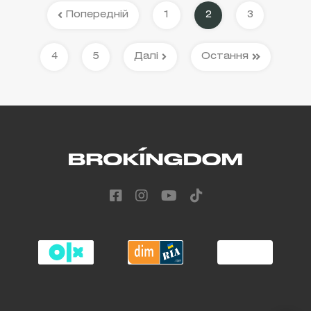
Попередній
1
2
3
4
5
Далі
Остання