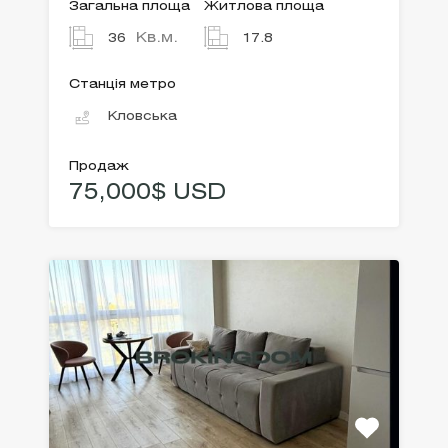
Загальна площа
Житлова площа
Кв.м.
36
17.8
Станція метро
Кловська
Продаж
75,000$ USD