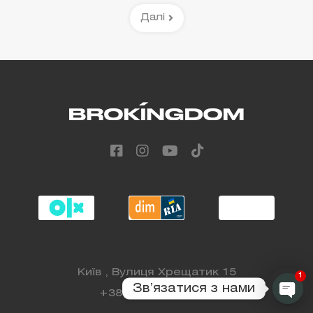
Далі
Київ , Вулиця Хрещатик 15
1
Звʼязатися з нами
+38 (068) 808 88 98