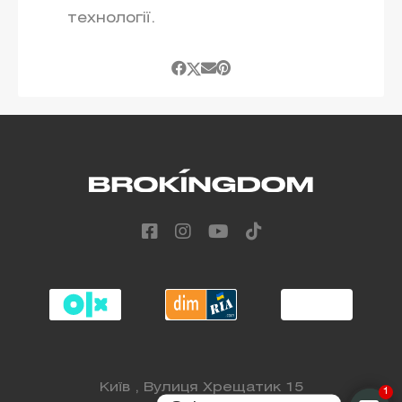
технології.
Київ , Вулиця Хрещатик 15
1