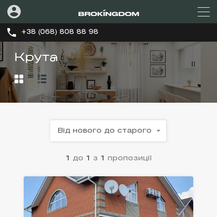
+38 (068) 808 88 98
Крута
Від нового до старого
1
до
1
з
1
пропозиції