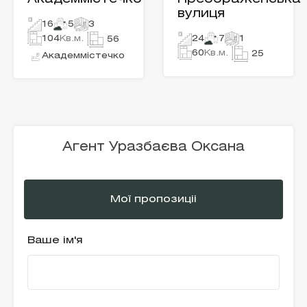
вулиця
16
5
3
104
Кв.м.
24
7
1
56
60
Кв.м.
25
Академмістечко
Агент Уразбаєва Оксана
Мої пропозиціі
Ваше ім'я