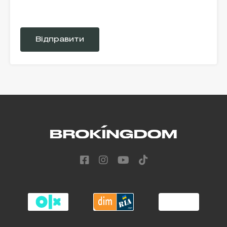
Please
leave
this
field
empty.
Alternative: