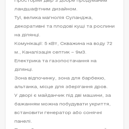
Просторий двір з добре продуманим
ландшафтним дизайном.
Туї, велика магнолія Суланджа,
декоративні та плодові кущі та рослини
на ділянці.
Комунікації: 5 кВт, Скважина на воду 72
м., Каналізація септик – 9м3.
Електрика та газопостачання на
ділянці.
Зона відпочинку, зона для барбекю,
альтанка, місце для зберігання дров.
У дворі є майданчик під дві машини, за
бажанням можна побудувати укриття,
встановити генератор або сонячні
панелі.