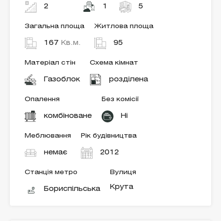
2
1
5
Загальна площа
Житлова площа
167
Кв.м.
95
Матеріал стін
Схема кімнат
Газоблок
розділена
Опалення
Без комісії
комбіноване
Ні
Меблювання
Рік будівництва
немає
2012
Станція метро
Вулиця
Крута
Бориспільська