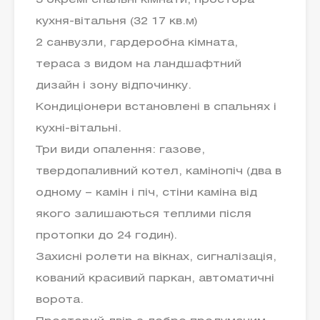
3 окремі спальні кімнати, простора
кухня-вітальня (32 17 кв.м)
2 санвузли, гардеробна кімната,
тераса з видом на ландшафтний
дизайн і зону відпочинку.
Кондиціонери встановлені в спальнях і
кухні-вітальні.
Три види опалення: газове,
твердопаливний котел, камінопіч (два в
одному – камін і піч, стіни каміна від
якого залишаються теплими після
протопки до 24 годин).
Захисні ролети на вікнах, сигналізація,
кований красивий паркан, автоматичні
ворота.