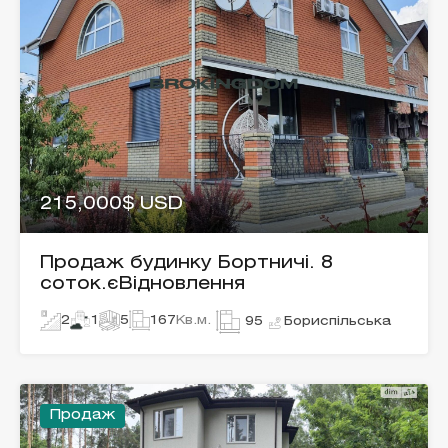
215,000$ USD
Продаж будинку Бортничі. 8
соток.єВідновлення
2
1
5
167
Кв.м.
Бориспільська
95
Продаж