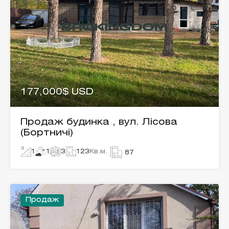
177,000$ USD
Продаж будинка , вул. Лісова
(Бортничі)
1
1
3
123
Кв.м.
87
Продаж