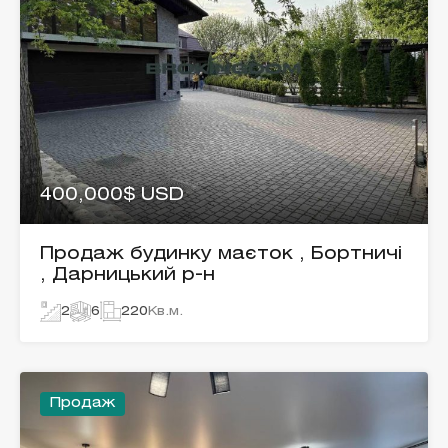
400,000$ USD
Продаж будинку маєток , Бортничі
, Дарницький р-н
2
6
220
Кв.м.
Продаж