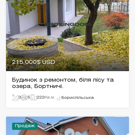
215,000$ USD
Будинок з ремонтом, біля лісу та
озера, Бортничі.
3
5
222
Кв.м.
Бориспільська
Продаж