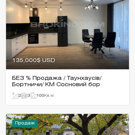
135,000$ USD
БЕЗ % Продажа / Таунхаусів/
Бортничи/ КМ Сосновий бор
2
3
100
Кв.м.
Продаж