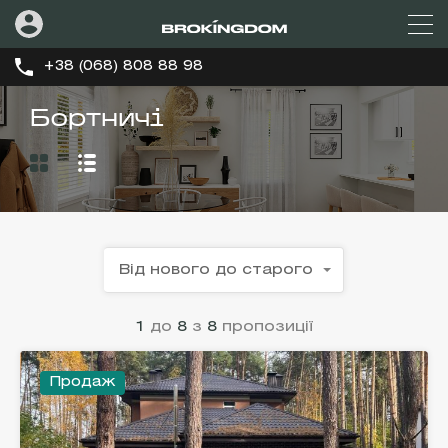
+38 (068) 808 88 98
Бортничі
Від нового до старого
1
до
8
з
8
пропозиції
Продаж