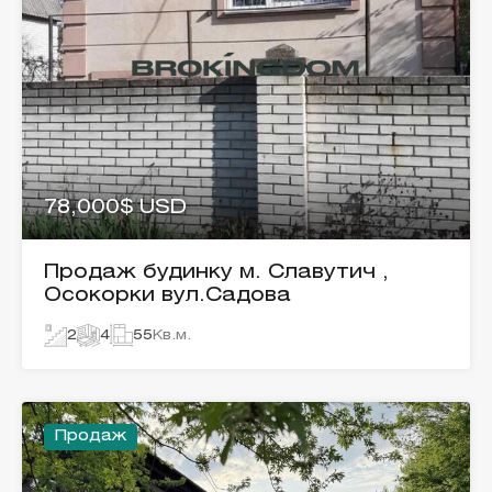
78,000$ USD
Продаж будинку м. Славутич ,
Осокорки вул.Садова
2
4
55
Кв.м.
Продаж