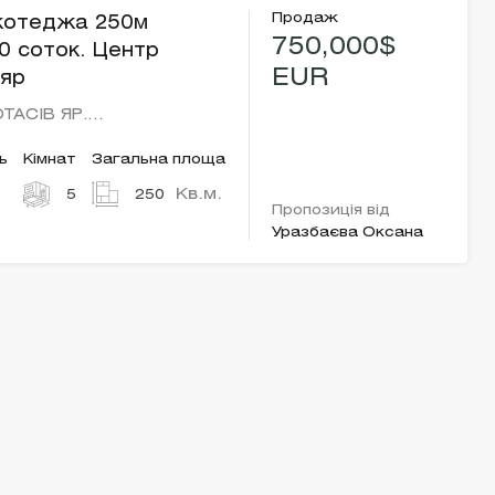
Продаж
котеджа 250м
750,000$
10 соток. Центр
EUR
 яр
ОТАСІВ ЯР.…
ь
Кімнат
Загальна площа
Кв.м.
5
250
Пропозиція від
Уразбаєва Оксана