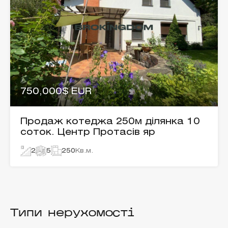
750,000$ EUR
Продаж котеджа 250м ділянка 10
соток. Центр Протасів яр
2
5
250
Кв.м.
Типи нерухомості