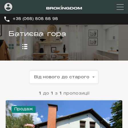
+38 (068) 808 88 98
Батиєва гора
Від нового до старого
1
до
1
з
1
пропозиції
Продаж