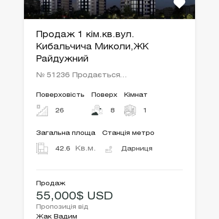
Продаж 1 кім.кв.вул.
Кибальчича Миколи,ЖК
Райдужний
№ 51236 Продається…
Поверховість
Поверх
Кімнат
26
8
1
Загальна площа
Станція метро
Кв.м.
42.6
Дарниця
Продаж
55,000$ USD
Пропозиція від
Жак Вадим