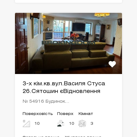
3-х кім.кв.вул.Василя Стуса
26.Сятошин єВідновлення
№ 54916 Будинок…
Поверховість
Поверх
Кімнат
10
10
3