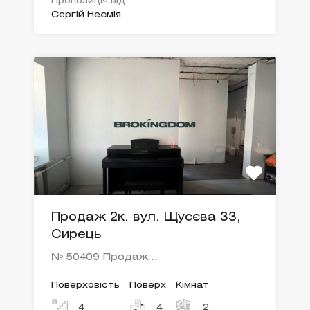
Пропозиція від
Сергій Неємія
Продаж 2к. вул. Щусєва 33,
Сирець
№ 50409 Продаж…
Поверховість
Поверх
Кімнат
4
4
2