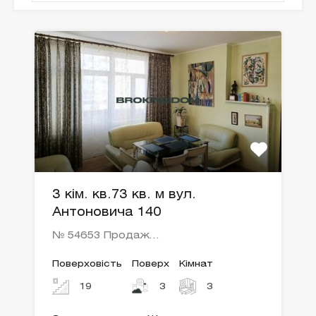
3 кім. кв.73 кв. м вул.
Антоновича 140
№ 54653 Продаж…
Поверховість
Поверх
Кімнат
19
3
3