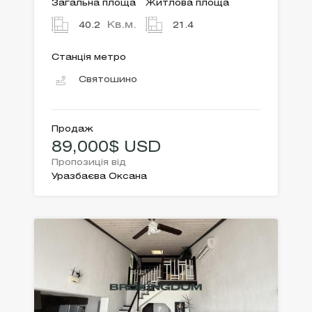
Загальна площа
Житлова площа
Кв.м.
40.2
21.4
Станція метро
Святошино
Продаж
89,000$ USD
Пропозиція від
Уразбаєва Оксана