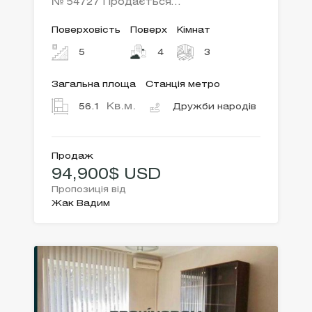
№ 54727 Продається…
Поверховість
Поверх
Кімнат
5
4
3
Загальна площа
Станція метро
Кв.м.
56.1
Дружби народів
Продаж
94,900$ USD
Пропозиція від
Жак Вадим