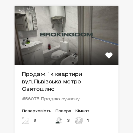
Продаж 1к квартири
вул.Львівська метро
Святошино
#56075 Продаю сучасну…
Поверховість
Поверх
Кімнат
9
3
1