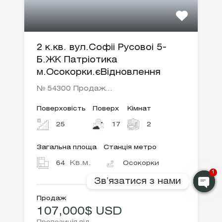
2 к.кв. вул.Софіі Русовоі 5-
Б.ЖК Патріотика
м.Осокорки.єВідновлення
№ 54300 Продаж…
Поверховість
Поверх
Кімнат
25
17
2
Загальна площа
Станція метро
Кв.м.
64
Осокорки
1
Звʼязатися з нами
Продаж
107,000$ USD