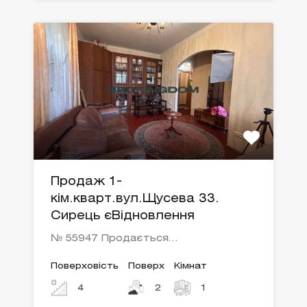
Продаж 1-
кім.кварт.вул.Щусева 33.
Сирець єВідновлення
№ 55947 Продається…
Поверховість
Поверх
Кімнат
4
2
1