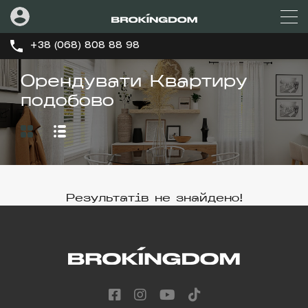
+38 (068) 808 88 98
Орендувати Квартиру
подобово
Результатів не знайдено!