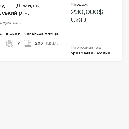
Продаж
уд. с.Демидів,
230,000$
ський р-н.
USD
поную до…
ь
Кімнат
Загальна площа
Кв.м.
7
200
Пропозиція від
Уразбаєва Оксана