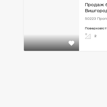
Продаж б
Вишгород
50223 Про
Поверховіст
2