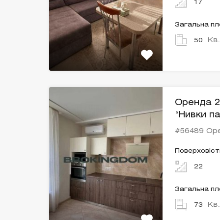
17
Загальна п
Кв
50
Оренда 2
“Нивки п
#56489 Ор
Поверховіст
22
Загальна п
Кв
73