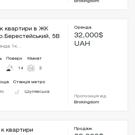
Brokingdom
Оренда
к квартири в ЖК
32,000$
пр.Берестейський, 5В
UAH
енда 1к…
ь
Поверх
Кімнат
14
2
лоща
Станція метро
.м.
Шулявська
Пропозиція від
Brokingdom
Продаж
к квартири