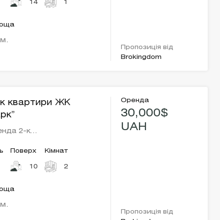
14
1
лоща
.м.
Пропозиція від
Brokingdom
Оренда
к квартири ЖК
30,000$
арк”
UAH
енда 2-к…
ь
Поверх
Кімнат
10
2
лоща
.м.
Пропозиція від