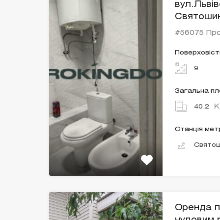
вул.Льві
Святоши
#56075 Пр
Поверховіст
9
Загальна п
К
40.2
Станція мет
Свято
Оренда п