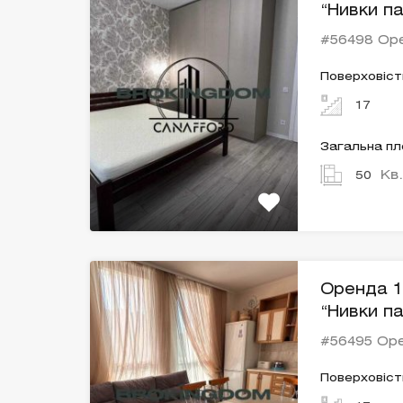
“Нивки п
#56498 Ор
Поверховіст
17
Загальна п
Кв
50
Оренда 1
“Нивки п
#56495 Ор
Поверховіст