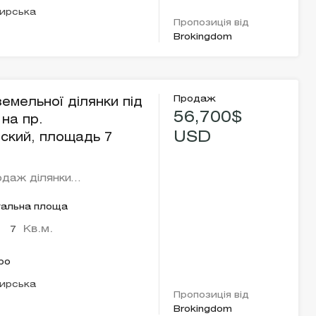
ирська
Пропозиція від
Brokingdom
Продаж
емельної ділянки під
56,700$
 на пр.
USD
ский, площадь 7
одаж ділянки…
гальна площа
Кв.м.
7
ро
ирська
Пропозиція від
Brokingdom