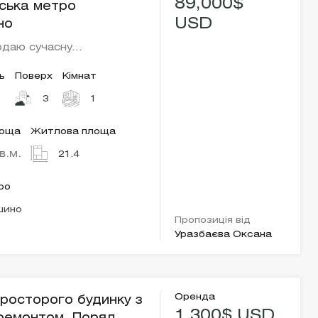
89,000$
вська метро
USD
но
одаю сучасну…
ь
Поверх
Кімнат
3
1
лоща
Житлова площа
в.м.
21.4
ро
шино
Пропозиція від
Уразбаєва Оксана
Оренда
росторого будинку з
1,300$ USD