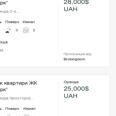
28,000$
арк”
UAH
енда 2-к…
ь
Поверх
Кімнат
3
2
лоща
.м.
Пропозиція від
Brokingdom
Оренда
к квартири ЖК
25,000$
арк”
UAH
енда просторої…
ь
Поверх
Кімнат