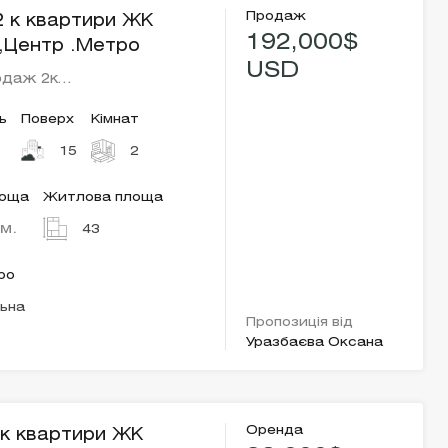
Продаж
 к квартири ЖК
192,000$
 ,Центр .Метро
USD
одаж 2к…
ь
Поверх
Кімнат
15
2
лоща
Житлова площа
.м.
43
ро
ьна
Пропозиція від
Уразбаєва Оксана
Оренда
к квартири ЖК