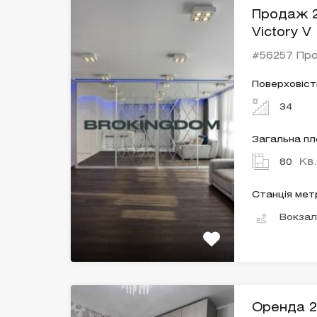
Продаж 2
Victory V
#56257 Пр
Поверховіст
34
Загальна п
Кв
80
Станція мет
Вокзал
Оренда 2