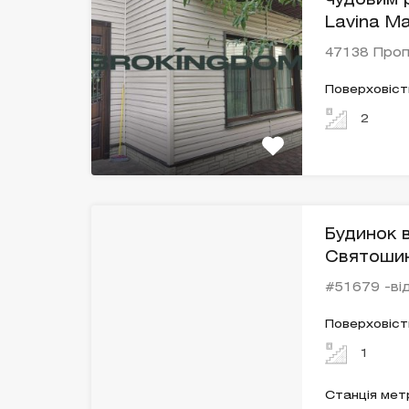
чудовим 
Lavina Ma
47138 Про
Поверховіст
2
Будинок в
Святошин
#51679 -від
Поверховіст
1
Станція мет