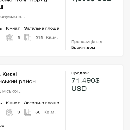
ремонтом. Поряд
ll
понуємо в…
ь
Кімнат
Загальна площа
Кв.м.
5
215
Пропозиція від
Брокінгдом
Продаж
 Києві
71,490$
ський район
USD
 міської…
ь
Кімнат
Загальна площа
Кв.м.
3
68
ро