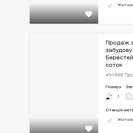
Житом
Продаж з
забудову
Берестей
соток
#51598 Пр
Поверх
За
1
Станція мет
Житом