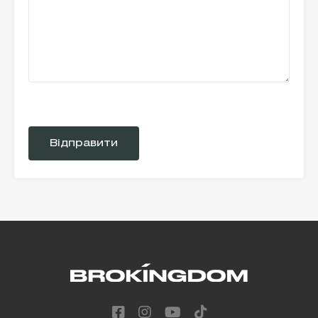
Please
leave
this
field
empty.
Alternative: