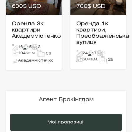
600$ USD
700$ USD
Оренда 3к
Оренда 1к
квартири
квартири,
Академмістечко
Преображенська
вулиця
16
5
3
104
Кв.м.
24
7
1
56
60
Кв.м.
25
Академмістечко
Агент Брокінгдом
Мої пропозиціі