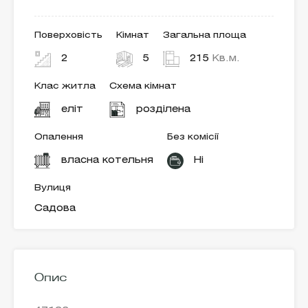
Поверховість
Кімнат
Загальна площа
2
5
215
Кв.м.
Клас житла
Схема кімнат
еліт
розділена
Опалення
Без комісії
власна котельня
Ні
Вулиця
Садова
Опис