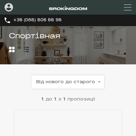
+38 (068) 808 88 98
Спортівная
Від нового до старого
1
до
1
з
1
пропозиції