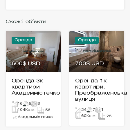
Схожі об'єкти
Оренда
Оренда
600$ USD
700$ USD
Оренда 3к
Оренда 1к
квартири
квартири,
Академмістечко
Преображенська
вулиця
16
5
3
104
Кв.м.
24
7
1
56
60
Кв.м.
25
Академмістечко