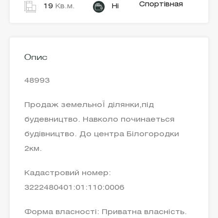
Спортівная
19
Кв.м.
Ні
Опис
48993
Продаж земельноЇ ділянки,під
будевництво. Навколо починаеться
будівництво. До центра Білогородки
2км.
Кадастровий номер:
3222480401:01:110:0006
Форма власності: Приватна власність.