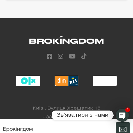
Alternative:
Київ , Вулиця Хрещатик 15
1
Звʼязатися з нами
+38 (068) 808 88 98
Брокінгдом