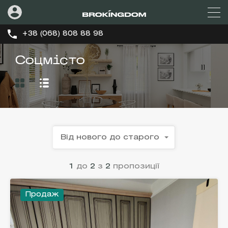
+38 (068) 808 88 98
Соцмісто
Від нового до старого
1
до
2
з
2
пропозиції
Продаж