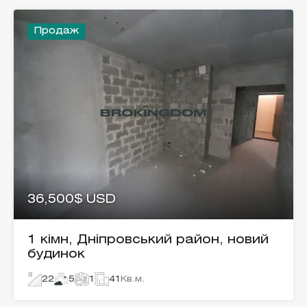
Продаж
36,500$ USD
1 кімн, Дніпровський район, новий
будинок
22
5
1
41
Кв.м.