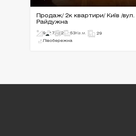
Продаж/ 2к квартири/ Київ /вул.
Райдужна
9
7
2
53
Кв.м.
29
Лівобережна