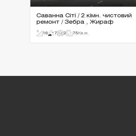
Саванна Сіті / 2 кімн. чистовий
ремонт / Зебра , Жираф
16
7
2
75
Кв.м.