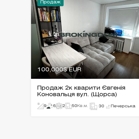
Продаж
100,000$ EUR
Продаж 2к кварити Євгенія
Коновальця вул. (Щорса)
9
6
2
50
Кв.м.
Печерська
30