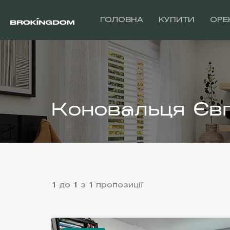
ГОЛОВНА
КУПИТИ
ОРЕ
Коновальця Єв
1
до
1
з
1
пропозиції