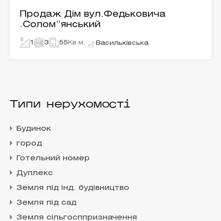
Продаж Дім вул.Федьковича
.Солом”янський
1
3
55
Кв.м.
Васильківська
Типи нерухомості
Будинок
город
Готельний номер
Дуплекс
Земля під інд. будівництво
Земля під сад
Земля сільгосппризначення