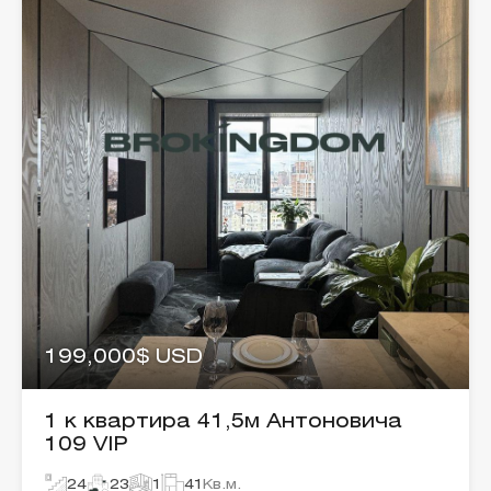
199,000$ USD
1 к квартира 41,5м Антоновича
109 VIP
24
23
1
41
Кв.м.