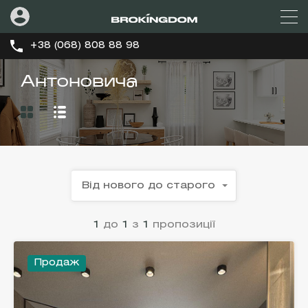
+38 (068) 808 88 98
Антоновича
Від нового до старого
1
до
1
з
1
пропозиції
Продаж