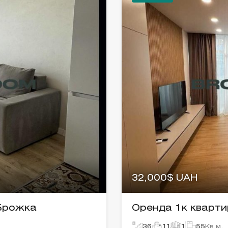
32,000$ UAH
 Брожка
Оренда 1к кварти
36
11
1
55
Кв.м.