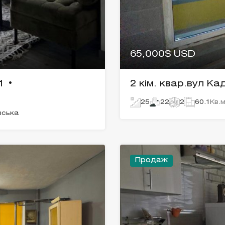
65,000$ USD
1 •
2 кім. квар.вул К
25
22
2
60.1
Кв.м
вська
Продаж