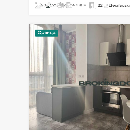
28
25
2
47
Кв.м.
Деміївськ
22
Оренда