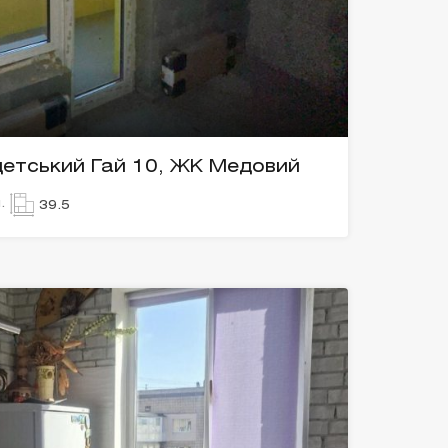
адетський Гай 10, ЖК Медовий
.
39.5