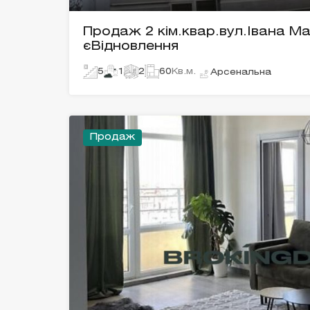
Продаж 2 кім.квар.вул.Івана М
єВідновлення
5
1
2
60
Кв.м.
Арсенальна
Продаж