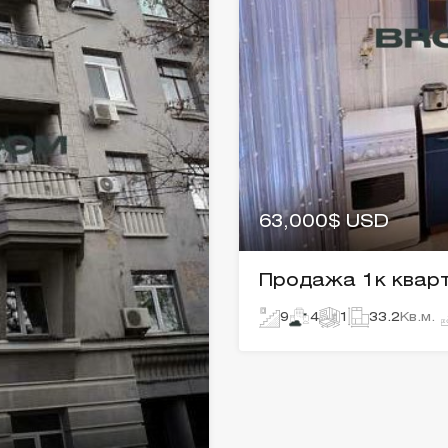
63,000$ USD
Продажа 1к кварти
9
4
1
33.2
Кв.м.