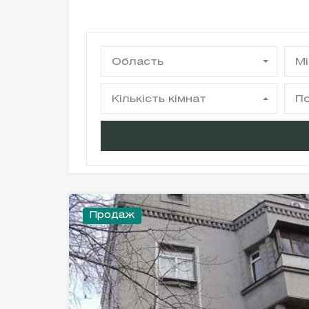
Область
Мі
Кількість кімнат
По
Продаж