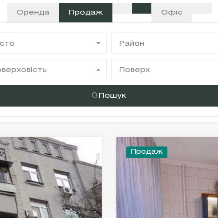
Оренда
Продаж
Офіс
сто
Район
верховість
Поверх
Пошук
Продаж