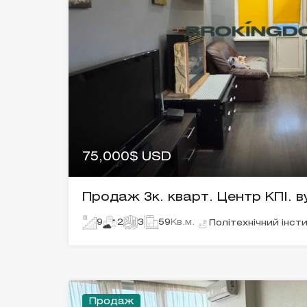
75,000$ USD
Продаж 3к. кварт. Центр КПІ. в
9
2
3
59
Кв.м.
Політехнічний інст
Продаж