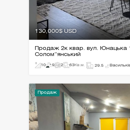
130,000$ USD
Продаж 2к квар. вул. Юнацька 
Солом”янський
10
9
2
63
Кв.м.
Василькі
29.5
Продаж