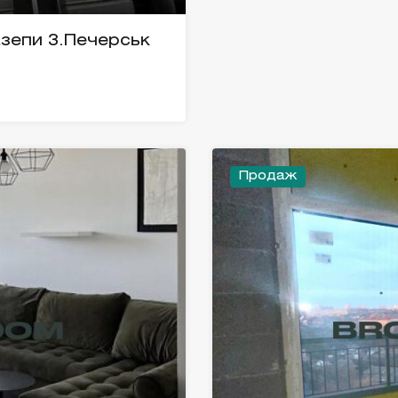
азепи 3.Печерськ
Продаж