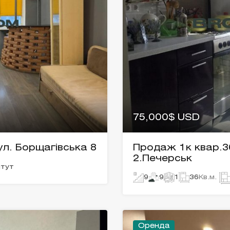
75,000$ USD
ул. Борщагівська 8
Продаж 1к квар.36
2.Печерськ
итут
9
9
1
36
Кв.м.
Оренда