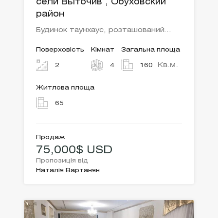
сели Выточив , Обуховский
район
Будинок таунхаус, розташований…
Поверховість
Кімнат
Загальна площа
Кв.м.
2
4
160
Житлова площа
65
Продаж
75,000$ USD
Пропозиція від
Наталія Вартанян