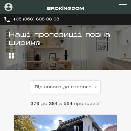
+38 (068) 808 88 98
Наші пропозиціі повна
ширина
Від нового до старого
379
до
384
з
564
пропозиції