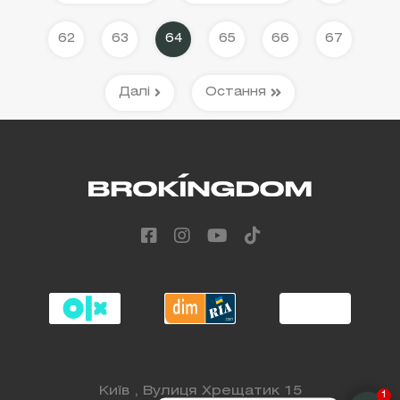
62
63
64
65
66
67
Далі
Остання
Київ , Вулиця Хрещатик 15
1