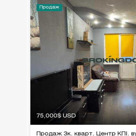
Продаж
75,000$ USD
Продаж 3к. кварт. Центр КПІ. в