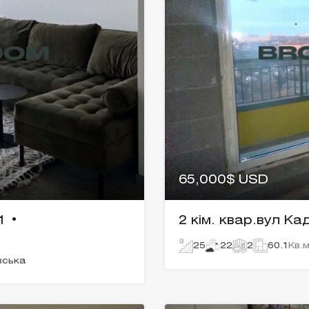
65,000$ USD
1 •
2 кім. квар.вул К
25
22
2
60.1
Кв.м
вська