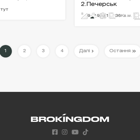
2.Печерськ
итут
9
9
1
36
Кв.м.
1
2
3
4
Далі
Остання