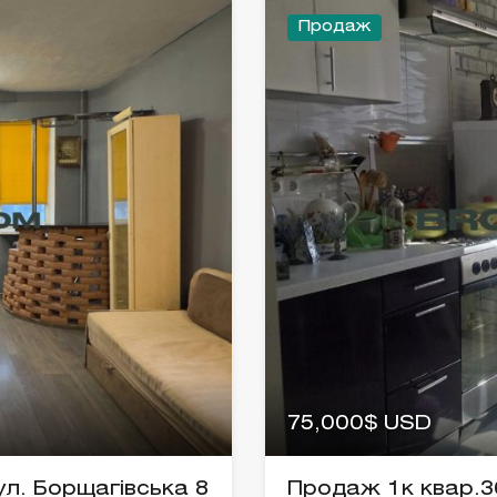
Продаж
75,000$ USD
ул. Борщагівська 8
Продаж 1к квар.36