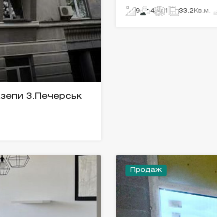
9
4
1
33.2
Кв.м.
азепи 3.Печерськ
Продаж