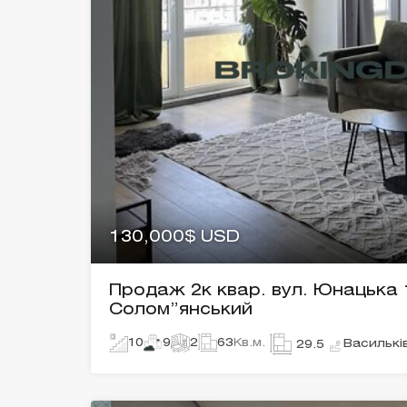
130,000$ USD
Продаж 2к квар. вул. Юнацька 
Солом”янський
10
9
2
63
Кв.м.
Василькі
29.5