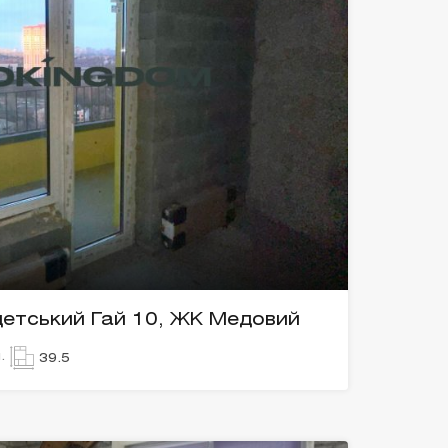
адетський Гай 10, ЖК Медовий
.
39.5