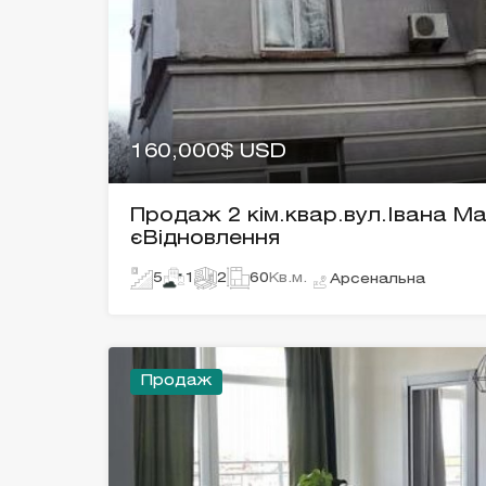
160,000$ USD
Продаж 2 кім.квар.вул.Івана М
єВідновлення
5
1
2
60
Кв.м.
Арсенальна
Продаж