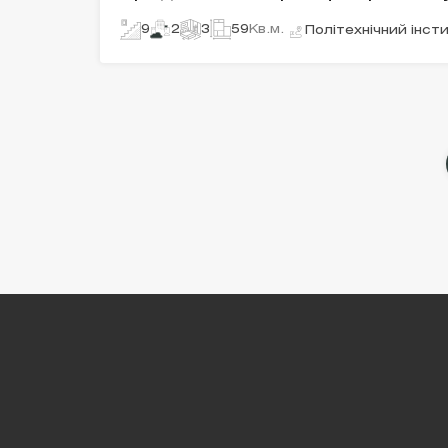
9
2
3
59
Кв.м.
Політехнічний інст