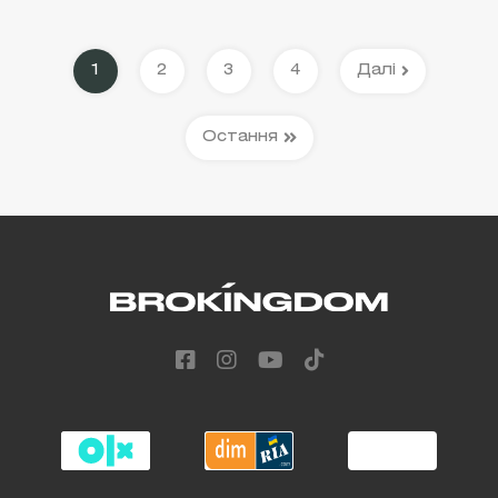
1
2
3
4
Далі
Остання