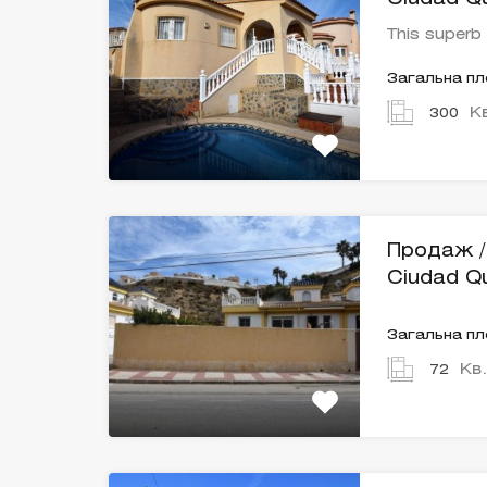
This superb
Загальна п
К
300
Продаж / 
Ciudad Q
Загальна п
Кв
72