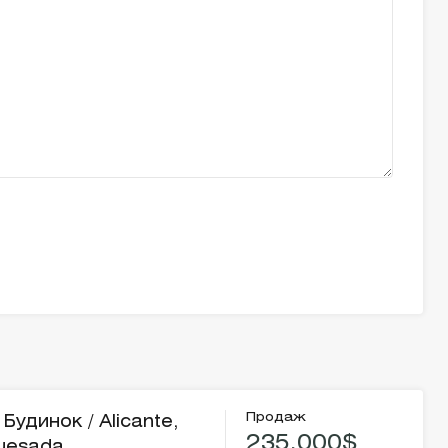
Продаж
Будинок / Alicante,
235,000$
uesada