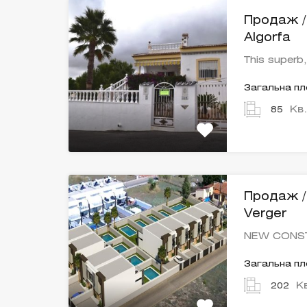
Продаж / 
Algorfa
This superb
Загальна п
Кв
85
Продаж / 
Verger
NEW CONS
Загальна п
К
202