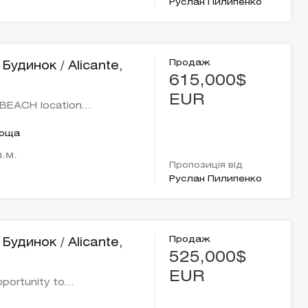
Руслан Пилипенко
Продаж
Будинок / Alicante,
615,000$
EUR
BEACH location…
лоща
в.м.
Пропозиція від
Руслан Пилипенко
Продаж
Будинок / Alicante,
525,000$
EUR
pportunity to…