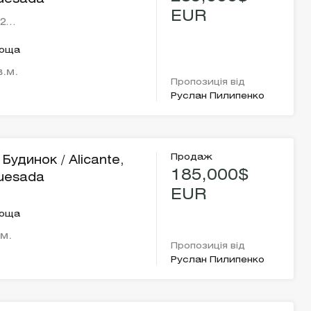
EUR
 2…
лоща
в.м.
Пропозиція від
Руслан Пилипенко
Продаж
Будинок / Alicante,
185,000$
uesada
EUR
лоща
.м.
Пропозиція від
Руслан Пилипенко