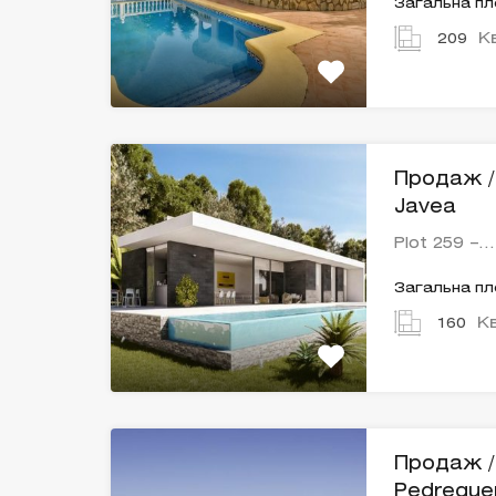
Загальна п
К
209
Продаж / 
Javea
Plot 259 –…
Загальна п
К
160
Продаж / 
Pedregue