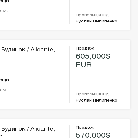
лоща
в.м.
Пропозиція від
Руслан Пилипенко
Продаж
Будинок / Alicante,
605,000$
EUR
лоща
в.м.
Пропозиція від
Руслан Пилипенко
Продаж
Будинок / Alicante,
570,000$
r