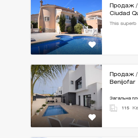
Продаж / 
Ciudad Q
This super
Продаж / 
Benijofar
Загальна п
Кв
115