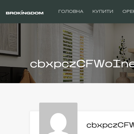
ГОЛОВНА
КУПИТИ
ОРЕ
cbxpczCFWoIn
cbxpczCF