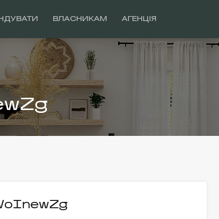
НДУВАТИ
ВЛАСНИКАМ
АГЕНЦІЯ
ewZg
WoInewZg