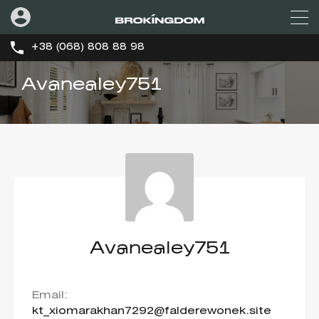
+38 (068) 808 88 98
Avanealey751
Avanealey751
Email:
kt_xiomarakhan7292@falderewonek.site