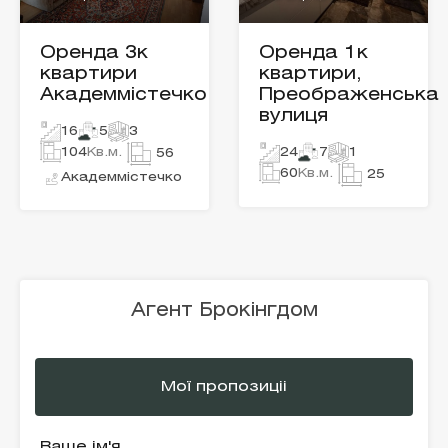
Оренда 3к
Оренда 1к
квартири
квартири,
Академмістечко
Преображенська
вулиця
16
5
3
104
Кв.м.
24
7
1
56
60
Кв.м.
25
Академмістечко
Агент Брокінгдом
Мої пропозиціі
Ваше ім'я