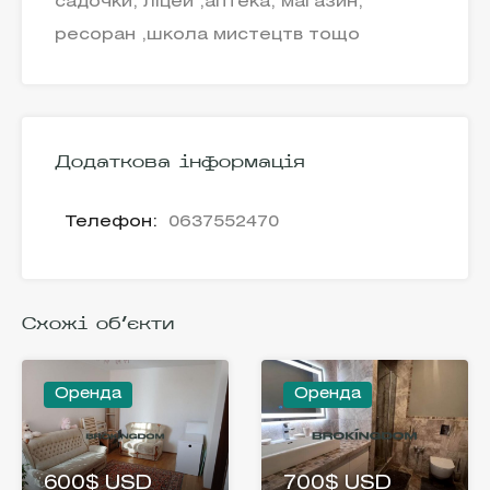
садочки, ліцей ,аптека, магазин,
ресоран ,школа мистецтв тощо
Додаткова інформація
Телефон:
0637552470
Схожі об'єкти
Оренда
Оренда
600$ USD
700$ USD