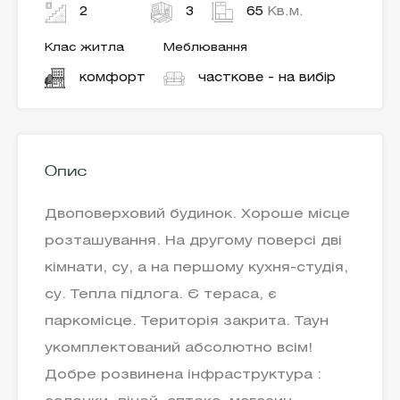
2
3
65
Кв.м.
Клас житла
Меблювання
комфорт
часткове - на вибір
Опис
Двоповерховий будинок. Хороше місце
розташування. На другому поверсі дві
кімнати, су, а на першому кухня-студія,
су. Тепла підлога. Є тераса, є
паркомісце. Територія закрита. Таун
укомплектований абсолютно всім!
Добре розвинена інфраструктура :