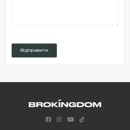
Please
leave
this
field
empty.
Alternative: