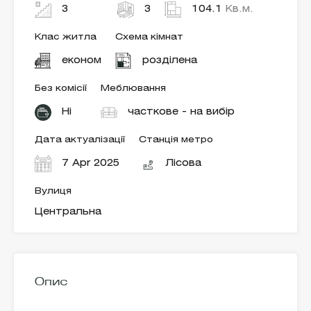
3
3
104.1
Кв.м.
Клас житла
Схема кімнат
економ
розділена
Без комісії
Меблювання
Ні
часткове - на вибір
Дата актуалізації
Станція метро
7 Apr 2025
Лісова
Вулиця
Центральна
Опис