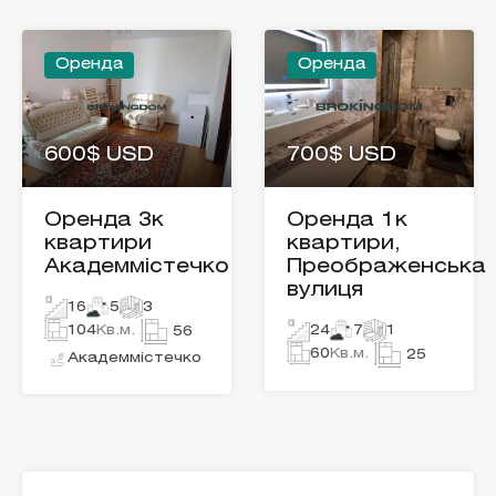
Оренда
Оренда
600$ USD
700$ USD
Оренда 3к
Оренда 1к
квартири
квартири,
Академмістечко
Преображенська
вулиця
16
5
3
104
Кв.м.
24
7
1
56
60
Кв.м.
25
Академмістечко