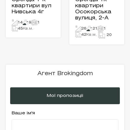
квартири вул
квартири
Нивська 4г
Осокорська
вулиця, 2-А
14
9
1
45
Кв.м.
26
21
1
42
Кв.м.
20
Агент Brokingdom
Мої пропозиціі
Ваше ім'я