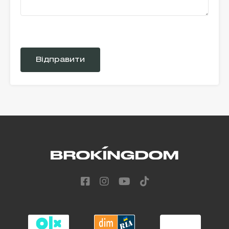
Please
leave
this
field
empty.
Alternative: