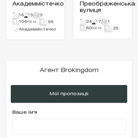
Академмістечко
Преображенська
вулиця
16
5
3
104
Кв.м.
24
7
1
56
60
Кв.м.
25
Академмістечко
Агент Brokingdom
Мої пропозиціі
Ваше ім'я