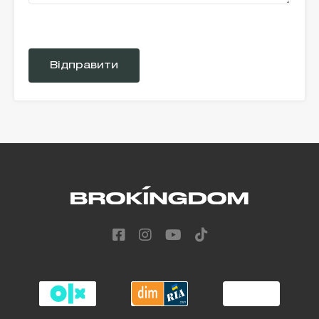
Please
leave
this
field
empty.
Alternative: