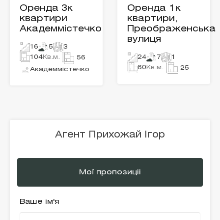
Оренда 3к
Оренда 1к
квартири
квартири,
Академмістечко
Преображенська
вулиця
16
5
3
104
Кв.м.
24
7
1
56
60
Кв.м.
25
Академмістечко
Агент Прихожай Ігор
Мої пропозиціі
Ваше ім'я