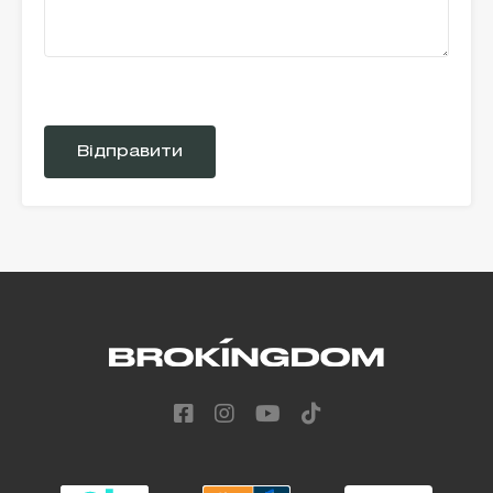
Please
leave
this
field
empty.
Alternative: